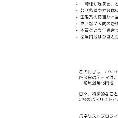
「地球が温まる」
なぜ私達や社会はC
生態系の循環が本
見えない人間の感
本質とどう付き合
環境問題は意識と
この冊子は、202
座談会のテーマは
「地球温暖化問題
日々、科学的なこ
3名のパネリストと
パネリストプロフ