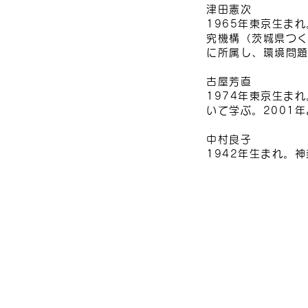
津田憲次
1965年東京生ま
究機構（茨城県つく
に所属し、環境問
古屋芳直
1974年東京生ま
いて学ぶ。2001
中村良子
1942年生まれ。