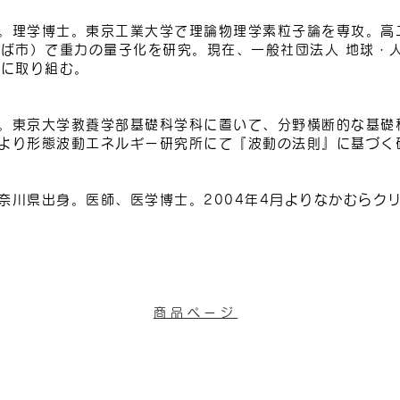
れ。理学博士。東京工業大学で理論物理学素粒子論を専攻。高
ば市）で重力の量子化を研究。現在、一般社団法人 地球・
題に取り組む。
れ。東京大学教養学部基礎科学科に置いて、分野横断的な基礎
年より形態波動エネルギー研究所にて『波動の法則』に基づく
神奈川県出身。医師、医学博士。2004年4月よりなかむらク
商品ページ