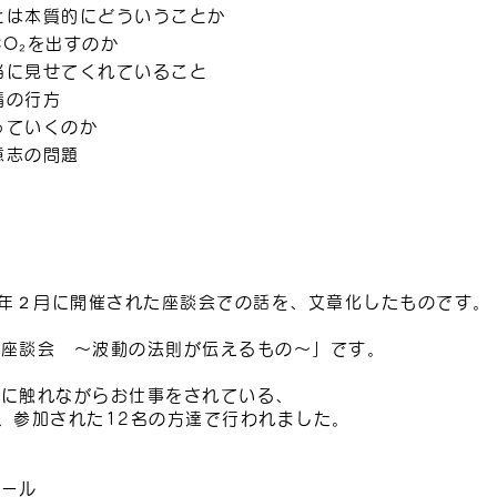
とは本質的にどういうことか
O₂を出すのか
当に見せてくれていること
情の行方
っていくのか
意志の問題
0年２月に開催された座談会での話を、文章化したものです。
、
 座談会 ～波動の法則が伝えるもの～」です。
とに触れながらお仕事をされている、
、参加された12名の方達で行われました。
ィール