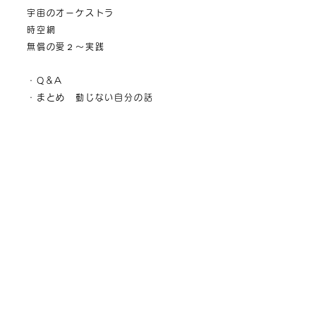
宇宙のオーケストラ
時空網
無償の愛２～実践
・Q＆A
・まとめ 動じない自分の話
・おわりに
・ギャッチ郁子さんとの出会い 足立
育朗
・なぜこの本を出版するのか 今井博
樹
著者プロフィール
ギャッチ郁子
ニューヨーク在住のアーティスト。ア
ーティスト名はG.M.I.
1960年 長崎県生まれ