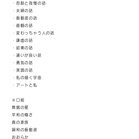
・忍耐と我慢の話
・夫婦の話
・振動波の話
・直観の話
・変わっちゃう人の話
・謙虚の話
・結果の話
・違いが良い話
・勇気の話
・実践の話
・私の描く宇宙
・アートと私
※口絵
無償の愛
平和の尊さ
真の家族
調和の振動波
おおらか