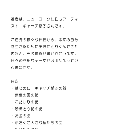
著者は、ニューヨークに住むアーティ
スト、ギャッチ郁子さんです。
ご自身の様々な体験から、
本来の自分
を生きるために
実際にとりくんできた
内容と、
その体験が書かれています。
日々の
些細なテーマが沢山詰まってい
る書籍です。
目次
・はじめに ギャッチ郁子の話
・無償の愛の話
・こだわりの話
・恐怖と心配の話
・お金の話
・小さくて大きな私たちの話