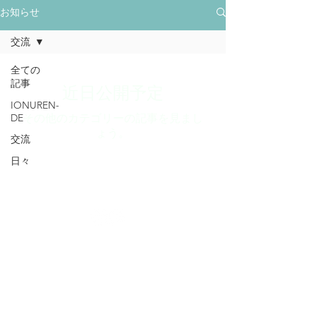
お知らせ
交流
全ての
近日公開予定
記事
IONUREN-
DE
その他のカテゴリーの記事を見まし
ょう。
交流
日々
© 2021 by Minna.
minna.shizuoka@gmail.com
静岡市｜共に学ぶ・共に育む｜Minna
​プライバシーポリシー